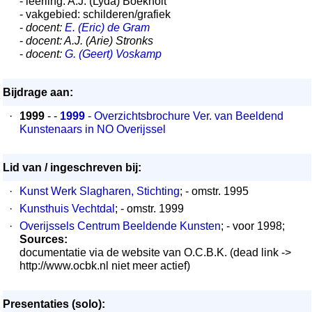
- leerling: A.J. (Lyda) Boekholt
- vakgebied: schilderen/grafiek
-
docent:
E. (Eric) de Gram
-
docent: A.J. (Arie) Stronks
-
docent:
G. (Geert) Voskamp
Bijdrage aan:
·
1999
- -
1999
- Overzichtsbrochure Ver. van Beeldend
Kunstenaars in NO Overijssel
Lid van / ingeschreven bij:
·
Kunst Werk Slagharen, Stichting
; - omstr. 1995
·
Kunsthuis Vechtdal
; - omstr. 1999
·
Overijssels Centrum Beeldende Kunsten
; - voor 1998;
Sources:
documentatie via de website van O.C.B.K. (dead link ->
http://www.ocbk.nl niet meer actief)
Presentaties (solo):