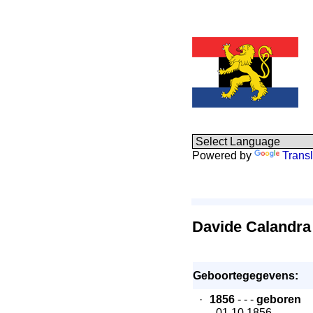
Powered by
Transl
Davide Calandra
Geboortegegevens:
·
1856
- - -
geboren
- 01.10.1856