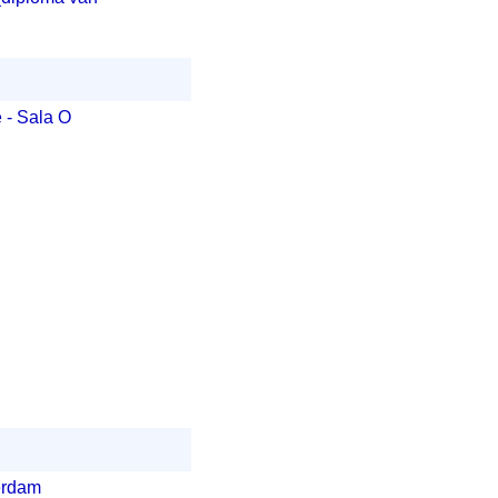
e - Sala O
terdam