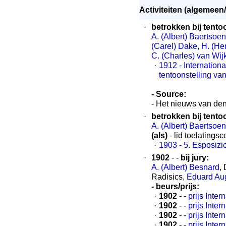
Activiteiten (algemeen/
·
betrokken bij tento
A. (Albert) Baertsoen
(Carel) Dake
,
H. (He
C. (Charles) van Wij
·
1912 - Internation
tentoonstelling v
- Source:
- Het nieuws van den
·
betrokken bij tento
A. (Albert) Baertsoen
(als)
- lid toelatings
·
1903 - 5. Esposizio
·
1902
- -
bij jury:
A. (Albert) Besnard
,
Radisics,
Eduard Au
- beurs/prijs:
·
1902
- -
prijs Inte
·
1902
- -
prijs Inte
·
1902
- -
prijs Inte
·
1902
- -
prijs Inte