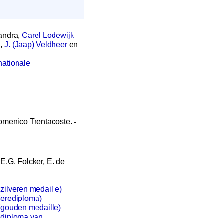
andra,
Carel Lodewijk
n
,
J. (Jaap) Veldheer
en
nationale
menico Trentacoste.
-
 E.G. Folcker, E. de
(zilveren medaille)
 (erediploma)
 (gouden medaille)
 (diploma van