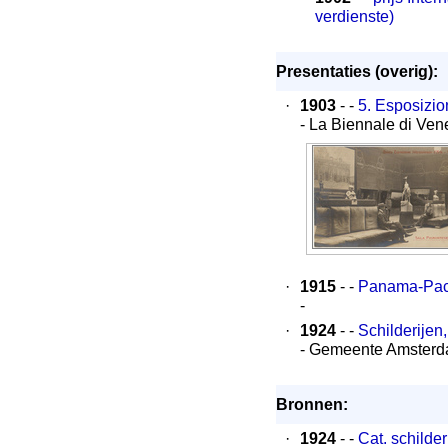
verdienste)
Presentaties (overig):
·
1903
- -
5. Esposizio
- La Biennale di Ven
·
1915
- -
Panama-Pacif
-
·
1924
- -
Schilderije
- Gemeente Amsterd
Bronnen:
·
1924
- -
Cat. schilde