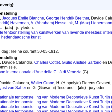
overig):
onstelling
,
Jacques Emile Blanche
,
George Hendrik Breitner
, Davide Cal
ndrik) Haverman
,
A. (Abraham) Hesselink
,
M. (Max) Lieberman
k
.
- (als)
- juryleden.
ale tentoonstelling van kunstwerken van levende meesters: inter
an hedendaagsche kunst
 dag : kleine courant 30-03-1912.
onstelling
, Davide Calandra,
Charles Cottet
,
Giulio Aristide Sartorio
en Do
commissie.
ne Internazionale d'Arte della Città di Venezia
(G)
 Davide Calandra,
Walter Crane
, H. (Hippolyte) Fierens Gevaert,
gust von Saher
en G. (Giovanni) Tesorone.
- (als)
- juryleden.
rnationale tentoonstelling van Moderne Decoratieve Kunst Turijn 
rnationale tentoonstelling van Moderne Decoratieve Kunst Turijn
rnationale tentoonstelling van Moderne Decoratieve Kunst Turijn
rnationale tentoonstelling van Moderne Decoratieve Kunst Turijn