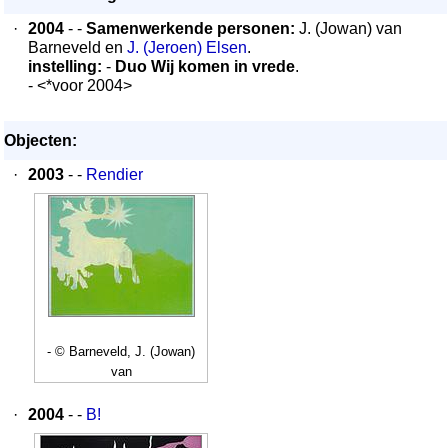
·
2004
- -
Samenwerkende personen:
J. (Jowan) van
Barneveld en
J. (Jeroen) Elsen
.
instelling:
-
Duo Wij komen in vrede
.
- <*voor 2004>
Objecten:
·
2003
- -
Rendier
- © Barneveld, J. (Jowan)
van
·
2004
- -
B!