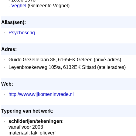
-
Veghel
(Gemeente Veghel)
Alias(sen):
·
Psychoschq
Adres:
·
Guido Gezellelaan 38, 6165EK Geleen (privé-adres)
·
Leyenbroekerweg 105/a, 6132EK Sittard (atelieradres)
Web:
·
http://www.wijkomeninvrede.nl
Typering van het werk:
·
schilderijen/tekeningen
:
vanaf voor 2003
materiaal: lak; olieverf