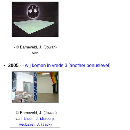
- © Barneveld, J. (Jowan)
van
·
2005
- -
wij komen in vrede 3 [another bonuslevel]
- © Barneveld, J. (Jowan)
van,
Elsen, J. (Jeroen)
,
Reubsaet, J. (Jack)