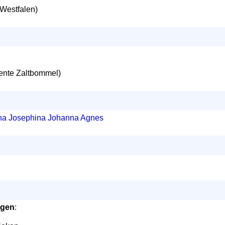
Westfalen)
nte Zaltbommel)
tha Josephina Johanna Agnes
ngen
: