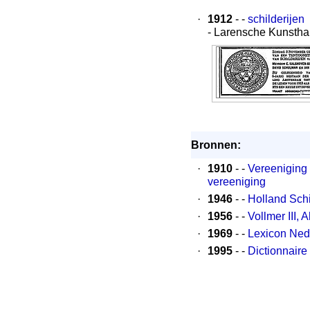
·
1912
- -
schilderijen
- Larensche Kunstha
Bronnen:
·
1910
- -
Vereeniging 
vereeniging
·
1946
- -
Holland Schi
·
1956
- -
Vollmer III,
·
1969
- -
Lexicon Ned
·
1995
- -
Dictionnaire