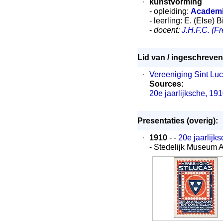
·
kunstvorming
- opleiding:
Academi
- leerling: E. (Else)
-
docent:
J.H.F.C. (F
Lid van / ingeschreven 
·
Vereeniging Sint Lu
Sources:
20e jaarlijksche, 19
Presentaties (overig):
·
1910
- -
20e jaarlijk
- Stedelijk Museum 