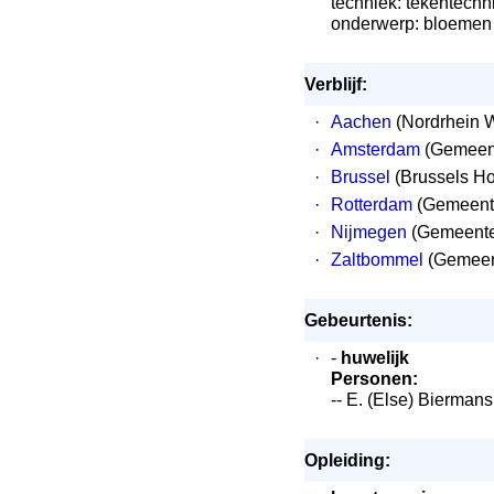
techniek: tekentechn
onderwerp: bloemen
Verblijf:
·
Aachen
(Nordrhein W
·
Amsterdam
(Gemeen
·
Brussel
(Brussels Ho
·
Rotterdam
(Gemeent
·
Nijmegen
(Gemeente 
·
Zaltbommel
(Gemeen
Gebeurtenis:
·
-
huwelijk
Personen:
-- E. (Else) Bierman
Opleiding: