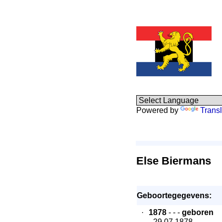
Powered by
Transl
Else Biermans
Geboortegegevens:
·
1878
- - -
geboren
- 29.07.1878