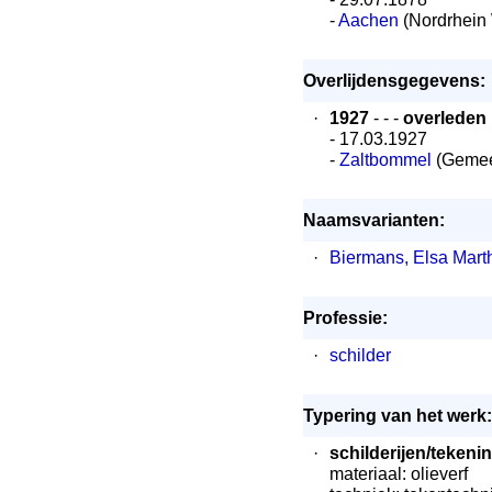
-
Aachen
(Nordrhein 
Overlijdensgegevens:
·
1927
- - -
overleden
- 17.03.1927
-
Zaltbommel
(Gemee
Naamsvarianten:
·
Biermans, Elsa Mar
Professie:
·
schilder
Typering van het werk:
·
schilderijen/tekeni
materiaal: olieverf