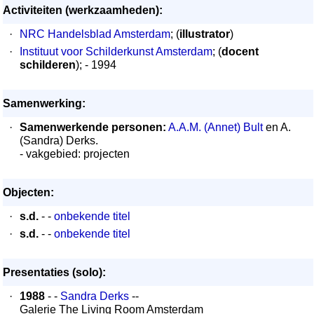
Activiteiten (werkzaamheden):
·
NRC Handelsblad Amsterdam
; (
illustrator
)
·
Instituut voor Schilderkunst Amsterdam
; (
docent
schilderen
); - 1994
Samenwerking:
·
Samenwerkende personen:
A.A.M. (Annet) Bult
en A.
(Sandra) Derks.
- vakgebied: projecten
Objecten:
·
s.d.
- -
onbekende titel
·
s.d.
- -
onbekende titel
Presentaties (solo):
·
1988
- -
Sandra Derks
--
Galerie The Living Room Amsterdam