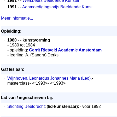
·
1991
- -
Werkbeurs Beeldende Kunsten
·
1991
- -
Aanmoedigingsprijs Beeldende Kunst
Meer informatie...
Opleiding:
·
1980
- -
kunstvorming
- 1980 tot 1984
- opleiding:
Gerrit Rietveld Academie Amsterdam
- leerling: A. (Sandra) Derks
Gaf les aan:
·
Wijnhoven, Leonardus Johannes Maria (Leo)
.-
masterclass- <*1993>- <*1993>
Lid van / ingeschreven bij:
·
Stichting Beeldrecht
; (
lid-kunstenaar
); - voor 1992