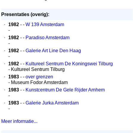
Presentaties (overig):
·
1982
- -
W 139 Amsterdam
-
·
1982
- -
Paradiso Amsterdam
-
·
1982
- -
Galerie Art Line Den Haag
-
·
1982
- -
Kultureel Sentrum De Koningswei Tilburg
- Kultureel Sentrum Tilburg
·
1983
- -
over grenzen
- Museum Fodor Amsterdam
·
1983
- -
Kunstcentrum De Gele Rijder Arnhem
-
·
1983
- -
Galerie Jurka Amsterdam
-
Meer informatie...