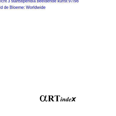
licht 3 startstipendia beeldende kunst 97/98
d de Bloeme: Worldwide