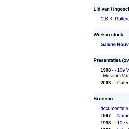
Lid van / ingesc
·
C.B.K. Rotte
Werk in stock:
·
Galerie Nouv
Presentaties (ov
·
1998
- -
10e V
- Museum Va
·
2003
- - Gale
Bronnen:
·
documentatie
·
1997
- -
Namen
·
1998
- -
10e v