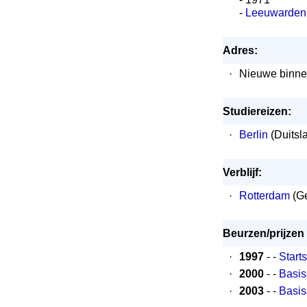
-
Leeuwarden
Adres:
·
Nieuwe binne
Studiereizen:
·
Berlin
(Duitsl
Verblijf:
·
Rotterdam
(Ge
Beurzen/prijzen
·
1997
- -
Start
·
2000
- -
Basis
·
2003
- -
Basis