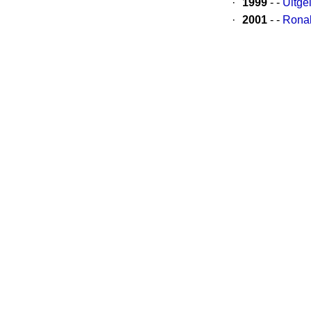
·
1999
- -
Uitge
·
2001
- -
Ronal