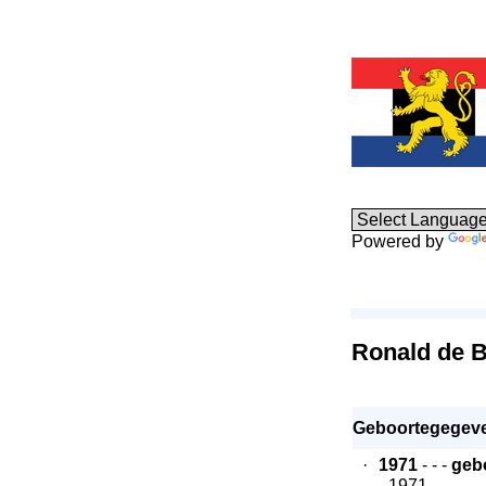
Powered by
Ronald de 
Geboortegegev
·
1971
- - -
geb
- 1971