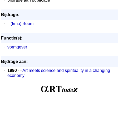
·
bijdrage aan publicatie
Bijdrage:
·
I. (Irma) Boom
Functie(s):
·
vormgever
Bijdrage aan:
·
1990
- -
Art meets science and spirituality in a changing
economy