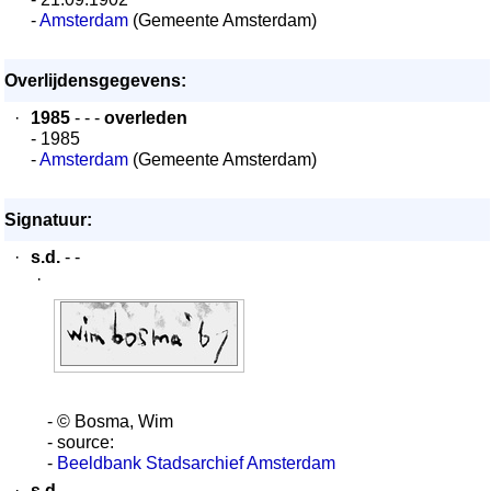
-
Amsterdam
(Gemeente Amsterdam)
Overlijdensgegevens:
·
1985
- - -
overleden
- 1985
-
Amsterdam
(Gemeente Amsterdam)
Signatuur:
·
s.d.
- -
·
- © Bosma, Wim
- source:
-
Beeldbank Stadsarchief Amsterdam
·
s.d.
- -