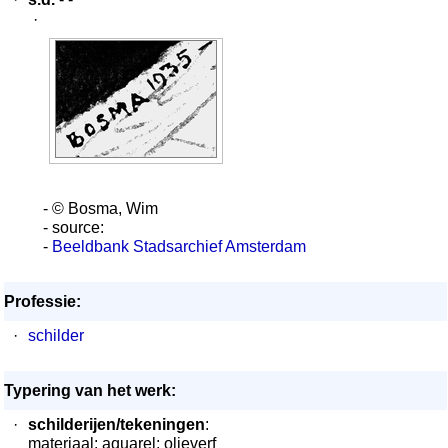
·
- © Bosma, Wim
- source:
-
Beeldbank Stadsarchief Amsterdam
Professie:
·
schilder
Typering van het werk:
·
schilderijen/tekeningen
:
materiaal: aquarel; olieverf