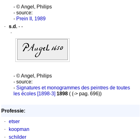
- © Angel, Philips
- source:
-
Prein II, 1989
·
s.d.
- -
·
- © Angel, Philips
- source:
-
Signatures et monogrammes des peintres de toutes
les écoles [1898-3]
1898
( (-> pag. 696))
Professie:
·
etser
·
koopman
·
schilder