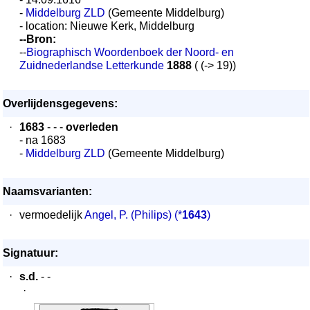
-
Middelburg ZLD
(Gemeente Middelburg)
- location: Nieuwe Kerk, Middelburg
--Bron:
--
Biographisch Woordenboek der Noord- en
Zuidnederlandse Letterkunde
1888
( (-> 19))
Overlijdensgegevens:
·
1683
- - -
overleden
- na 1683
-
Middelburg ZLD
(Gemeente Middelburg)
Naamsvarianten:
·
vermoedelijk
Angel, P. (Philips)
(*
1643
)
Signatuur:
·
s.d.
- -
·