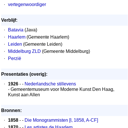
·
vertegenwoordiger
Verblijf:
·
Batavia
(Java)
·
Haarlem
(Gemeente Haarlem)
·
Leiden
(Gemeente Leiden)
·
Middelburg ZLD
(Gemeente Middelburg)
·
Perzië
Presentaties (overig):
·
1926
- -
Nederlandsche stillevens
- Gemeentemuseum voor Moderne Kunst Den Haag,
Kunst aan Allen
Bronnen:
·
1858
- -
Die Monogrammisten [I, 1858, A-CF]
·
1870
- -
Les artistes de Haarlem