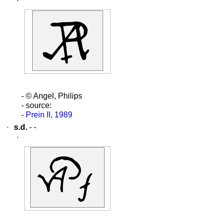
·
- © Angel, Philips
- source:
-
Prein II, 1989
·
s.d.
- -
·