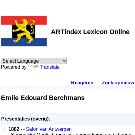
ARTindex Lexicon Online
Powered by
Translate
Reageren
.
Zoek opnieuw
.
Emile Edouard Berchmans
Presentaties (overig):
·
1882
- -
Salon van Antwerpen
- Koninglyke Maetschappy ter aenmoediging der schoone