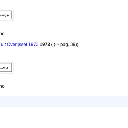
nno
uit Overijssel 1973
1973
( (-> pag. 39))
nno