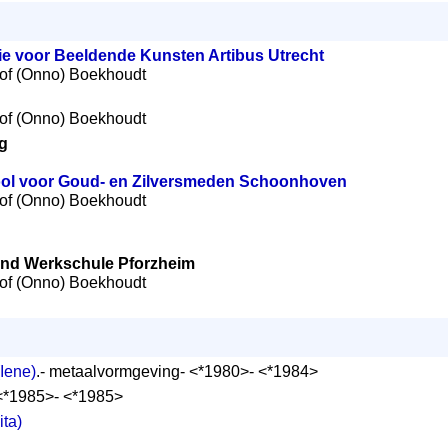
e voor Beeldende Kunsten Artibus Utrecht
lof (Onno) Boekhoudt
lof (Onno) Boekhoudt
g
ol voor Goud- en Zilversmeden Schoonhoven
lof (Onno) Boekhoudt
und Werkschule Pforzheim
lof (Onno) Boekhoudt
(Iene)
.- metaalvormgeving- <*1980>- <*1984>
 <*1985>- <*1985>
ita)