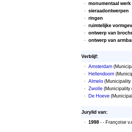
·
monumentaal werk
·
sieraadontwerpen
·
ringen
·
ruimtelijke vormge
·
ontwerp van broch
·
ontwerp van armb
Verblijf:
·
Amsterdam
(Municipa
·
Hellendoorn
(Municip
·
Almelo
(Municipality
·
Zwolle
(Municipality 
·
De Hoeve
(Municipal
Jurylid van:
·
1998
- - Françoise v.