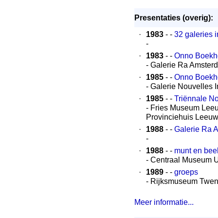
Presentaties (overig):
·
1983
- -
32 galeries 
-
·
1983
- -
Onno Boekh
- Galerie Ra Amster
·
1985
- -
Onno Boekh
- Galerie Nouvelles
·
1985
- -
Triënnale N
- Fries Museum Leeu
Provinciehuis Leeu
·
1988
- -
Galerie Ra 
-
·
1988
- -
munt en bee
- Centraal Museum 
·
1989
- -
groeps
- Rijksmuseum Twe
Meer informatie...