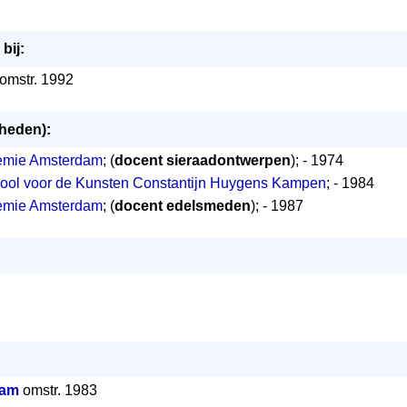
bij:
- omstr. 1992
mheden):
demie Amsterdam
; (
docent sieraadontwerpen
); - 1974
hool voor de Kunsten Constantijn Huygens Kampen
; - 1984
demie Amsterdam
; (
docent edelsmeden
); - 1987
dam
omstr. 1983