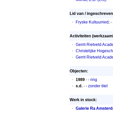
Lid van / ingeschreven 
·
Fryske Kultuurried
; 
Activiteiten (werkzaa
·
Gerrit Rietveld Aca
·
Christelijke Hogesc
·
Gerrit Rietveld Aca
Objecten:
·
1989
- -
ring
·
s.d.
- -
zonder titel
Werk in stock:
·
Galerie Ra Amster