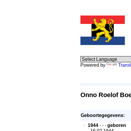
Powered by
Transl
Onno Roelof Bo
Geboortegegevens:
·
1944
- - -
geboren
- 16.02.1944