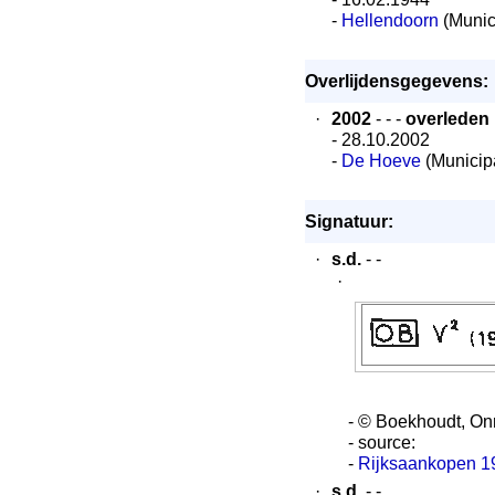
-
Hellendoorn
(Munici
Overlijdensgegevens:
·
2002
- - -
overleden
- 28.10.2002
-
De Hoeve
(Municipa
Signatuur:
·
s.d.
- -
·
- © Boekhoudt, O
- source:
-
Rijksaankopen 1
·
s.d.
- -