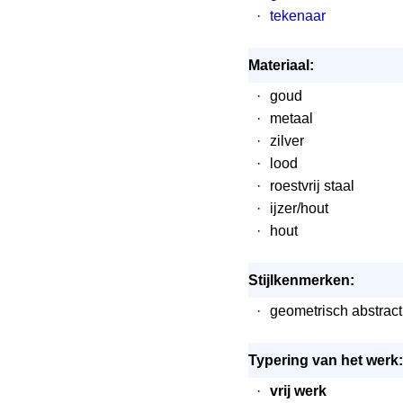
·
tekenaar
Materiaal:
·
goud
·
metaal
·
zilver
·
lood
·
roestvrij staal
·
ijzer/hout
·
hout
Stijlkenmerken:
·
geometrisch abstract
Typering van het werk:
·
vrij werk