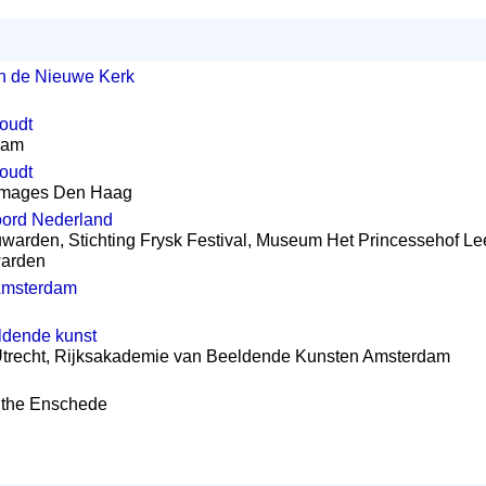
in de Nieuwe Kerk
oudt
dam
oudt
 Images Den Haag
oord Nederland
warden, Stichting Frysk Festival, Museum Het Princessehof L
warden
Amsterdam
ldende kunst
Utrecht, Rijksakademie van Beeldende Kunsten Amsterdam
nthe Enschede