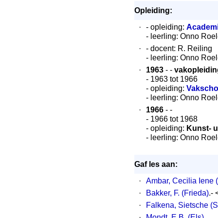
Opleiding:
·
- opleiding:
Academi
- leerling: Onno Roe
·
- docent: R. Reiling
- leerling: Onno Roe
·
1963
- -
vakopleidin
- 1963 tot 1966
- opleiding:
Vakscho
- leerling: Onno Roe
·
1966
- -
- 1966 tot 1968
- opleiding:
Kunst- 
- leerling: Onno Roe
Gaf les aan:
·
Ambar, Cecilia Iene 
·
Bakker, F. (Frieda)
.-
·
Falkena, Sietsche (S
·
Mondt, E.B. (Els)
.