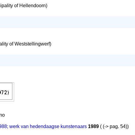
pality of Hellendoorn)
lity of Weststellingwerf)
nno
988; werk van hedendaagse kunstenaars
1989
( (-> pag. 54))