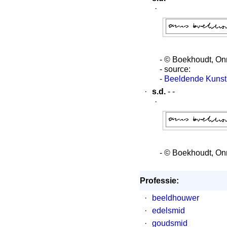
·
- © Boekhoudt, O
- source:
-
Beeldende Kunst 
·
s.d.
- -
·
- © Boekhoudt, O
Professie:
·
beeldhouwer
·
edelsmid
·
goudsmid