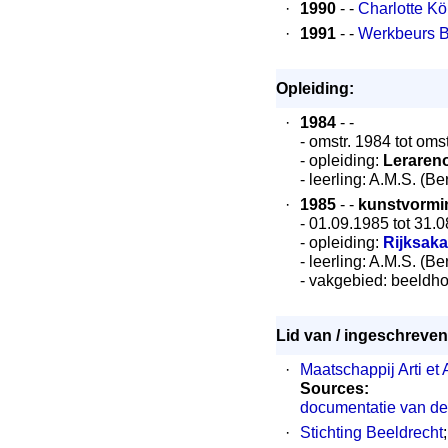
·
1990
- -
Charlotte Kö
·
1991
- -
Werkbeurs 
Opleiding:
·
1984
- -
- omstr. 1984 tot oms
- opleiding:
Leraren
- leerling: A.M.S. (Be
·
1985
- -
kunstvormi
- 01.09.1985 tot 31.
- opleiding:
Rijksak
- leerling: A.M.S. (Be
- vakgebied: beeld
Lid van / ingeschreven 
·
Maatschappij Arti et
Sources:
documentatie van de 
·
Stichting Beeldrecht