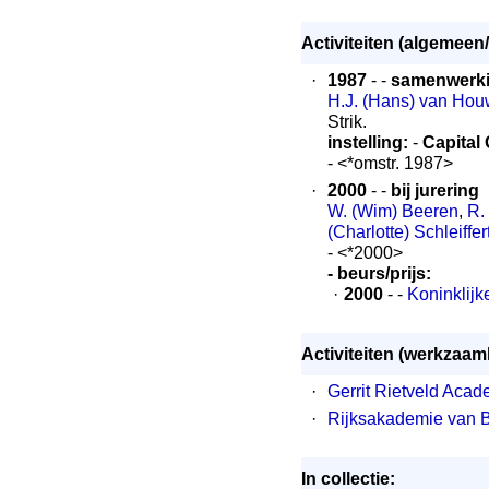
Activiteiten (algemeen/
·
1987
- -
samenwerk
H.J. (Hans) van Hou
Strik.
instelling:
-
Capital
- <*omstr. 1987>
·
2000
- -
bij jurering
W. (Wim) Beeren
,
R.
(Charlotte) Schleiffer
- <*2000>
- beurs/prijs:
·
2000
- -
Koninklijk
Activiteiten (werkzaa
·
Gerrit Rietveld Aca
·
Rijksakademie van 
In collectie: