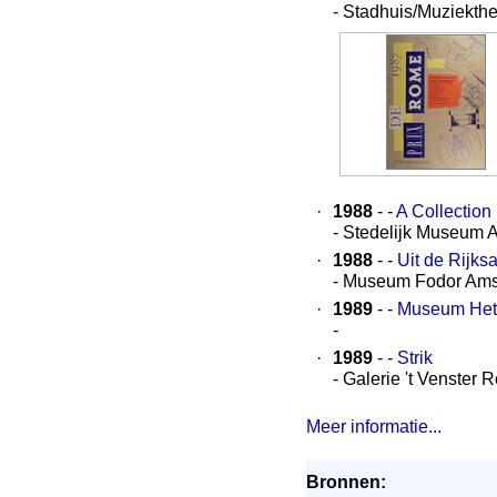
- Stadhuis/Muziekth
·
1988
- -
A Collection
- Stedelijk Museum
·
1988
- -
Uit de Rijk
- Museum Fodor Am
·
1989
- -
Museum Het 
-
·
1989
- -
Strik
- Galerie 't Venster 
Meer informatie...
Bronnen: