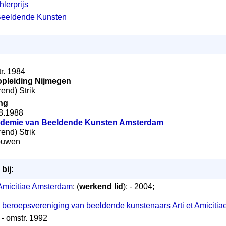
hlerprijs
Beeldende Kunsten
tr. 1984
opleiding Nijmegen
rend) Strik
ng
08.1988
ademie van Beeldende Kunsten Amsterdam
rend) Strik
houwen
bij:
 Amicitiae Amsterdam
; (
werkend lid
); - 2004;
beroepsvereniging van beeldende kunstenaars Arti et Amicitia
; - omstr. 1992