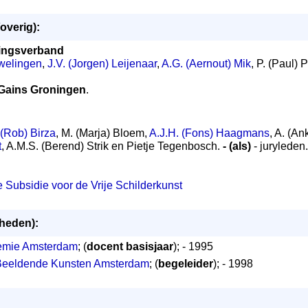
overig):
ingsverband
welingen
,
J.V. (Jorgen) Leijenaar
,
A.G. (Aernout) Mik
, P. (Paul) 
 Gains Groningen
.
 (Rob) Birza
, M. (Marja) Bloem,
A.J.H. (Fons) Haagmans
, A. (A
t
, A.M.S. (Berend) Strik en Pietje Tegenbosch.
- (als)
- juryleden.
e Subsidie voor de Vrije Schilderkunst
mheden):
demie Amsterdam
; (
docent basisjaar
); - 1995
Beeldende Kunsten Amsterdam
; (
begeleider
); - 1998