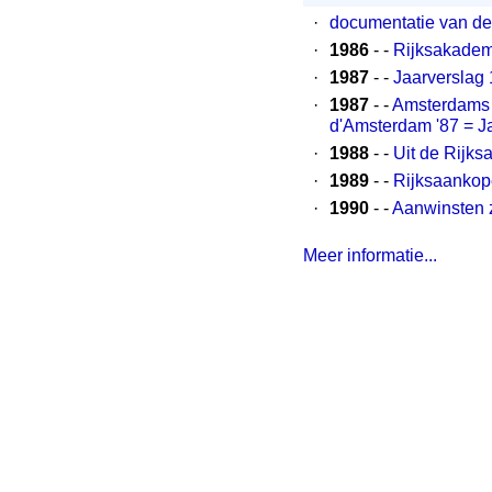
·
documentatie van de 
·
1986
- -
Rijksakademi
·
1987
- -
Jaarverslag 
·
1987
- -
Amsterdams j
d'Amsterdam '87 = J
·
1988
- -
Uit de Rijk
·
1989
- -
Rijksaankop
·
1990
- -
Aanwinsten 
Meer informatie...