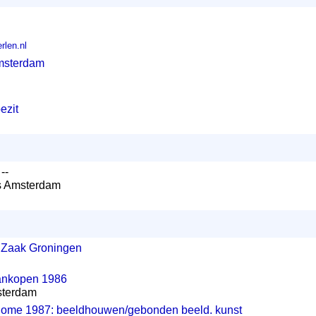
rlen.nl
msterdam
ezit
--
rs Amsterdam
e Zaak Groningen
nkopen 1986
sterdam
Rome 1987: beeldhouwen/gebonden beeld. kunst