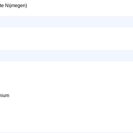
e Nijmegen)
nium