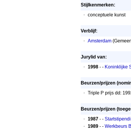
Stijlkenmerken:
·
conceptuele kunst
Verblijf:
·
Amsterdam
(Gemeen
Jurylid van:
·
1998
- -
Koninklijke 
Beurzen/prijzen (nomin
·
Triple P prijs dd: 19
Beurzen/prijzen (toeg
·
1987
- -
Startstipen
·
1989
- -
Werkbeurs 