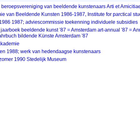
beroepsvereniging van beeldende kunstenaars Arti et Amicitia
e van Beeldende Kunsten 1986-1987, Institute for parctical stu
1986 1987; adviescommissie toekenning individuele subsidies
aarboek beeldende kunst '87 = Amsterdam art-annual '87 = An
ahrbuch bildende Künste Amsterdam '87
sakademie
en 1988; werk van hedendaagse kunstenaars
zomer 1990 Stedelijk Museum