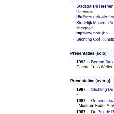
·
Stadsgalerij Heerlen
Homepage:
http://www.stadsgalerijhee
·
Stedelijk Museum A
Homepage:
http://www.stedelijk.nl
·
Stichting Océ Kunstb
Presentaties (solo):
·
1992
- -
Berend Strik
Galerie Fons Welte
Presentaties (overig):
·
1987
- -
Stichting D
-
·
1987
- -
Gemeenteaa
- Museum Fodor Am
·
1987
- -
De Prix de 