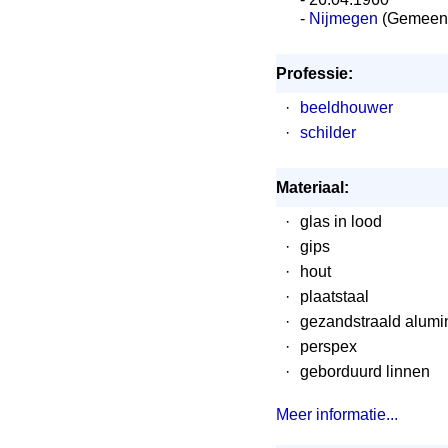
-
Nijmegen
(Gemeent
Professie:
·
beeldhouwer
·
schilder
Materiaal:
·
glas in lood
·
gips
·
hout
·
plaatstaal
·
gezandstraald alumi
·
perspex
·
geborduurd linnen
Meer informatie...