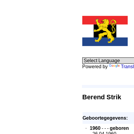
Powered by
Transl
Berend Strik
Geboortegegevens:
·
1960
- - -
geboren
- 26.04.1960