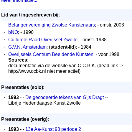
Meer informatie...
Lid van / ingeschreven bij:
·
Belangenvereniging Zwolse Kunstenaars
; - omstr. 2003
·
bNO
; - 1990
·
Culturele Raad Overijssel Zwolle
; - omstr. 1988
·
G.V.N. Amsterdam
; (
student-lid
); - 1984
·
Overijssels Centrum Beeldende Kunsten
; - voor 1998;
Sources:
documentatie via de website van O.C.B.K. (dead link ->
http://www.ocbk.nl niet meer actief)
Presentaties (solo):
·
1993
- -
De gecodeerde tekens van Gijs Dragt
--
Librije Hedendaagse Kunst Zwolle
Presentaties (overig):
·
1993
- -
13e Aa-Kunst 93 periode 2