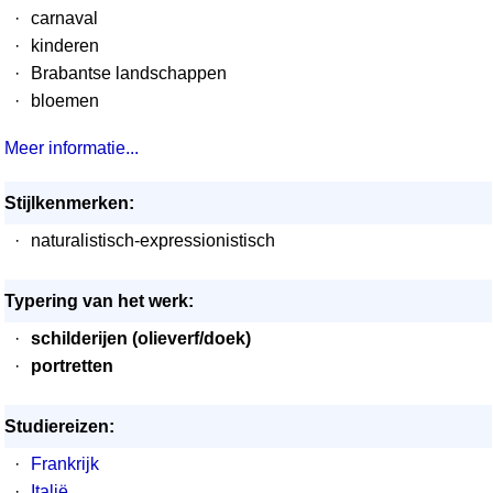
·
carnaval
·
kinderen
·
Brabantse landschappen
·
bloemen
Meer informatie...
Stijlkenmerken:
·
naturalistisch-expressionistisch
Typering van het werk:
·
schilderijen (olieverf/doek)
·
portretten
Studiereizen:
·
Frankrijk
·
Italië