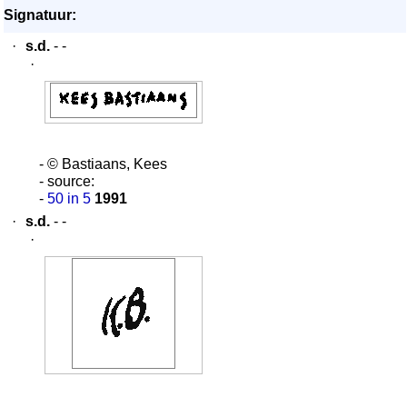
Signatuur:
·
s.d.
- -
·
- © Bastiaans, Kees
- source:
-
50 in 5
1991
·
s.d.
- -
·