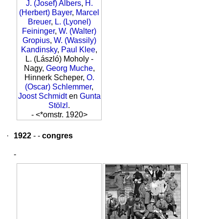
J. (Josef) Albers
,
H.
(Herbert) Bayer
,
Marcel
Breuer
,
L. (Lyonel)
Feininger
,
W. (Walter)
Gropius
,
W. (Wassily)
Kandinsky
,
Paul Klee
,
L. (László) Moholy -
Nagy,
Georg Muche
,
Hinnerk Scheper,
O.
(Oscar) Schlemmer
,
Joost Schmidt
en
Gunta
Stölzl
.
- <*omstr. 1920>
·
1922
- -
congres
-