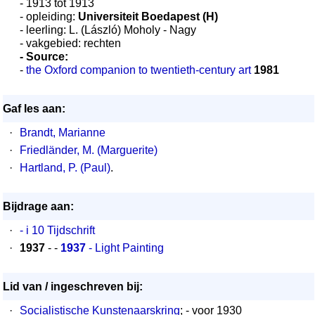
- 1913 tot 1913
- opleiding:
Universiteit Boedapest (H)
- leerling: L. (László) Moholy - Nagy
- vakgebied: rechten
- Source:
-
the Oxford companion to twentieth-century art
1981
Gaf les aan:
·
Brandt, Marianne
·
Friedländer, M. (Marguerite)
·
Hartland, P. (Paul)
.
Bijdrage aan:
·
- i 10 Tijdschrift
·
1937
- -
1937
- Light Painting
Lid van / ingeschreven bij:
·
Socialistische Kunstenaarskring
; - voor 1930