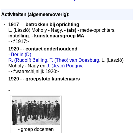
Activiteiten (algemeen/overig):
·
1917
- -
betrokken bij oprichting
L. (László) Moholy - Nagy.
- (als)
- mede-oprichters.
instelling:
-
kunstenaarsgroep MA
.
- <*1917>
·
1920
- -
contact onderhoudend
-
Berlin (D)
R. (Rudolf) Belling
,
T. (Theo) van Doesburg
, L. (László)
Moholy - Nagy en
J. (Jean) Pougny
.
- <*waarschijnlijk 1920>
·
1920
- -
groepsfoto kunstenaars
-
- groep docenten