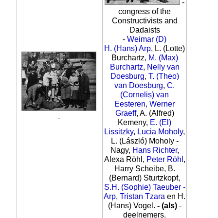
-
congress of the
Constructivists and
Dadaists
-
Weimar (D)
H. (Hans) Arp
, L. (Lotte)
Burchartz,
M. (Max)
Burchartz
,
Nelly van
Doesburg
,
T. (Theo)
van Doesburg
,
C.
(Cornelis) van
Eesteren
,
Werner
Graeff
, A. (Alfred)
-
Kemeny,
E. (El)
Lissitzky
,
Lucia Moholy
,
L. (László) Moholy -
Nagy,
Hans Richter
,
Alexa Röhl,
Peter Röhl
,
Harry Scheibe, B.
(Bernard) Sturtzkopf,
S.H. (Sophie) Taeuber -
Arp
,
Tristan Tzara
en H.
(Hans) Vogel.
- (als)
-
deelnemers.