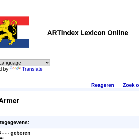
ARTindex Lexicon Online
d by
Translate
Reageren
.
Zoek 
 Armer
tegegevens:
6
- - -
geboren
96