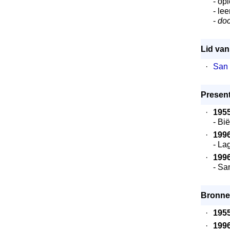
- op
- le
-
doc
Lid van
·
San 
Present
·
195
- Bi
·
199
- La
·
199
- Sa
Bronne
·
195
·
199