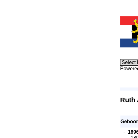
Powere
Ruth
Geboor
·
189
- 18