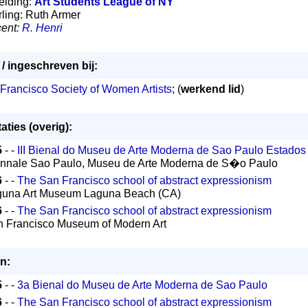
leiding:
Art Students League of NY
erling: Ruth Armer
ent:
R. Henri
 / ingeschreven bij:
Francisco Society of Women Artists
; (
werkend lid
)
aties (overig):
5
- -
III Bienal do Museu de Arte Moderna de Sao Paulo Estados
ënnale Sao Paulo, Museu de Arte Moderna de S�o Paulo
6
- -
The San Francisco school of abstract expressionism
guna Art Museum Laguna Beach (CA)
6
- -
The San Francisco school of abstract expressionism
n Francisco Museum of Modern Art
n:
5
- -
3a Bienal do Museu de Arte Moderna de Sao Paulo
6
- -
The San Francisco school of abstract expressionism