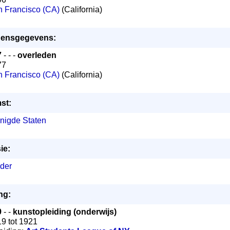
 Francisco (CA)
(California)
jdensgegevens:
7
- - -
overleden
77
 Francisco (CA)
(California)
st:
nigde Staten
ie:
lder
ng:
9
- -
kunstopleiding (onderwijs)
19 tot 1921