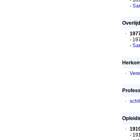
-
San
Overli
·
197
- 19
-
San
Herkom
·
Vere
Profess
·
schi
Opleidi
·
191
- 19