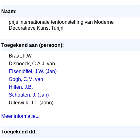
Naam:
·
prijs Internationale tentoonstelling van Moderne
Decoratieve Kunst Turijn
Toegekend aan (persoon):
·
Braat, F.W.
·
Dishoeck, C.A.J. van
·
Eisenlöffel, J.W. (Jan)
·
Gogh, C.M. van
·
Hillen, J.B.
·
Schouten, J. (Jan)
·
Uiterwijk, J.T. (John)
Meer informatie...
Toegekend dd: