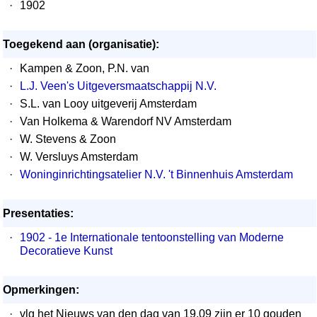
·
1902
Toegekend aan (organisatie):
·
Kampen & Zoon, P.N. van
·
L.J. Veen's Uitgeversmaatschappij N.V.
·
S.L. van Looy uitgeverij Amsterdam
·
Van Holkema & Warendorf NV Amsterdam
·
W. Stevens & Zoon
·
W. Versluys Amsterdam
·
Woninginrichtingsatelier N.V. 't Binnenhuis Amsterdam
Presentaties:
·
1902 - 1e Internationale tentoonstelling van Moderne
Decoratieve Kunst
Opmerkingen:
·
vlg het Nieuws van den dag van 19.09 zijn er 10 gouden