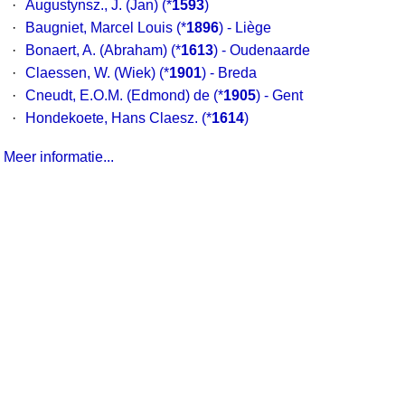
·
Augustynsz., J. (Jan)
(*
1593
)
·
Baugniet, Marcel Louis
(*
1896
) - Liège
·
Bonaert, A. (Abraham)
(*
1613
) - Oudenaarde
·
Claessen, W. (Wiek)
(*
1901
) - Breda
·
Cneudt, E.O.M. (Edmond) de
(*
1905
) - Gent
·
Hondekoete, Hans Claesz.
(*
1614
)
Meer informatie...